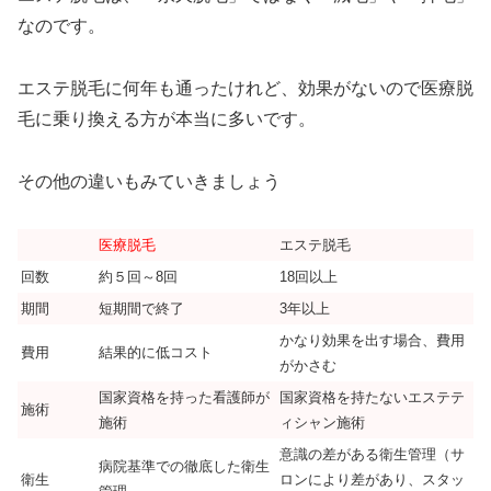
なのです。
エステ脱毛に何年も通ったけれど、効果がないので医療脱
毛に乗り換える方が本当に多いです。
その他の違いもみていきましょう
医療脱毛
エステ脱毛
回数
約５回～8回
18回以上
期間
短期間で終了
3年以上
かなり効果を出す場合、費用
費用
結果的に低コスト
がかさむ
国家資格を持った看護師が
国家資格を持たないエステテ
施術
施術
ィシャン施術
意識の差がある衛生管理（サ
病院基準での徹底した衛生
衛生
ロンにより差があり、スタッ