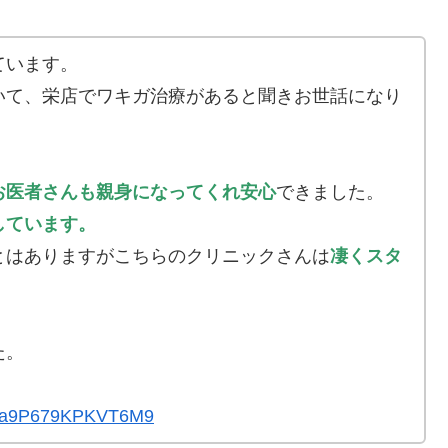
ています。
いて、栄店でワキガ治療があると聞きお世話になり
お医者さんも親身になってくれ安心
できました。
しています。
とはありますがこちらのクリニックさんは
凄くスタ
。
た。
naUa9P679KPKVT6M9