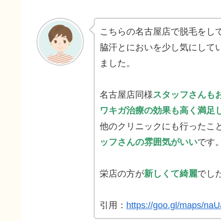
こちらの名古屋店で脱毛をし
脇汗とにおいを少し気にして
ました。
名古屋店同様
スタッフさんも
ワキガ治療の効果も高く満足
他のクリニックにも行ったこ
ッフさんの雰囲気がいい
です
栄店の方が
新しくて綺麗
でし
引用：
https://goo.gl/maps/