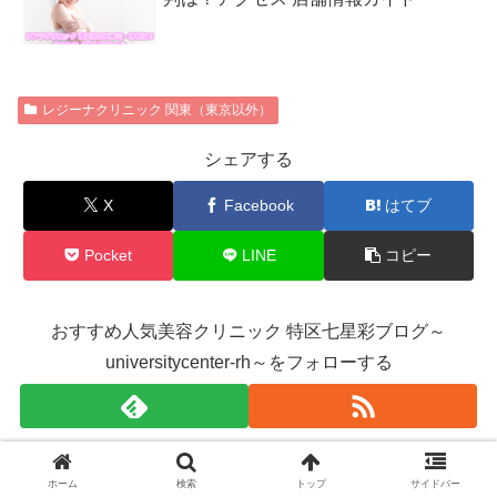
レジーナクリニック 関東（東京以外）
シェアする
X
Facebook
はてブ
Pocket
LINE
コピー
おすすめ人気美容クリニック 特区七星彩ブログ～
universitycenter-rh～をフォローする
おすすめ人気美容クリニック 特区七星彩ブログ～
ホーム
検索
トップ
サイドバー