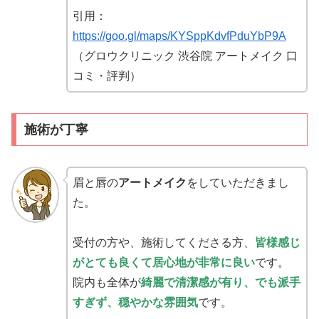
引用：
https://goo.gl/maps/KYSppKdvfPduYbP9A
（グロウクリニック 渋谷院 アートメイク 口
コミ・評判）
施術が丁寧
眉と唇の
アートメイク
をしていただきまし
た。
受付の方や、施術してくださる方、
皆様感じ
がとても良くて居心地が非常に良い
です。
院内も全体が
綺麗で清潔感が有り、でも派手
すぎず、穏やかな雰囲気
です。