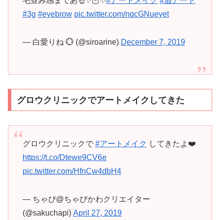
毛並み感まである✨🦉✨
#アートメイク
#眉アート
#3g
#eyebrow
pic.twitter.com/nqcGNueyet
— 白愛りね 💮 (@siroarine)
December 7, 2019
グロウクリニックでアートメイクしてきた
グロウクリニックで
#アートメイク
してきたよ❤️
https://t.co/Dtewe9CV6e
pic.twitter.com/HfnCw4dbH4
— ちゃぴ@ちゃぴかわクリエイター
(@sakuchapi)
April 27, 2019